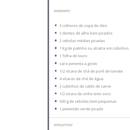
INGREDIENTS
3
colheres de sopa de óleo
2
dentes de alho bem picados
2
cebolas médias picadas
1
Kg de patinho ou alcatra em cubinhos
1
folha de louro
sal e pimenta a gosto
1/2
xícara de chá de purê de tomate
4
xícaras de chá de água
2
cubinhos de caldo de carne
1/2
xícara de vinho tinto seco
500 g
de cebolas bem pequenas
1
pimentão verde picado
INSTRUCTIONS