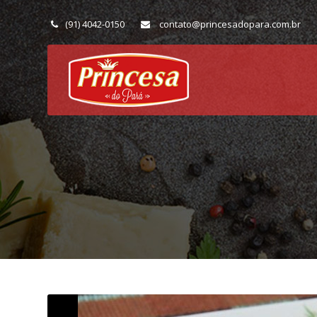
(91) 4042-0150
contato@princesadopara.com.br