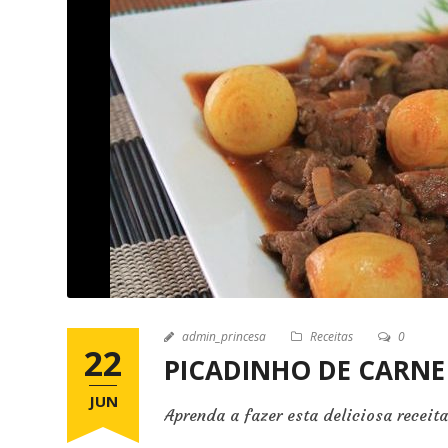
admin_princesa
Receitas
0
22
PICADINHO DE CARNE
JUN
Aprenda a fazer esta deliciosa receit