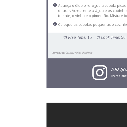
Aqueça o óleo e refogue a cebola picada
dourar. Acrescente a água e os cubinho
tomate, o vinho e o pimentão. Misture 
Coloque as cebolas pequenas e cozinhe
Prep Time:
15
Cook Time:
50
Keywords:
Carnes, vinho, picadinho
DID YO
Share a pho