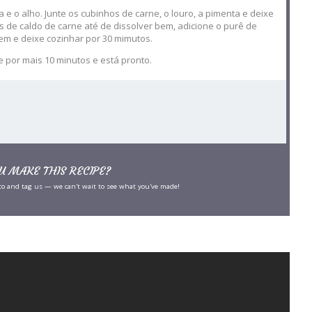
 e o alho. Junte os cubinhos de carne, o louro, a pimenta e deixe
s de caldo de carne até de dissolver bem, adicione o purê de
bem e deixe cozinhar por 30 mimutos.
 por mais 10 minutos e está pronto.
U MAKE THIS RECIPE?
to and tag us — we can't wait to see what you've made!