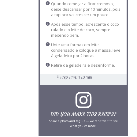
Quando começar a ficar cremoso,
deixe descansar por 10 minutos, pois
a tapioca vai crescer um pouco.
Após esse tempo, acrescente o coco
ralado e o leite de coco, sempre
mexendo bem.
Unte uma forma com leite
condensado e coloque a massa, leve
à geladeira por 2 horas.
Retire da geladeira e desenforme.
Prep Time:
120 min
DID YOU MAKE THIS RECIPE?
Share a photo and tag us — we can't wait to see
what you've made!