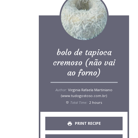
bolo de tapioca
cremoso (não vai
ao forno)
Author:
Virginia Rafaela Martiniano
(www.tudogostoso.com.br)
Total Time:
2 hours
PRINT RECIPE