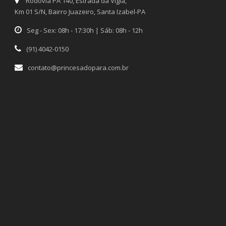
Rodovia PA 140, Estrada da Vigia,
Km 01 S/N, Bairro Juazeiro, Santa Izabel-PA
Seg - Sex: 08h - 17:30h | Sáb: 08h - 12h
(91) 4042-0150
contato@princesadopara.com.br