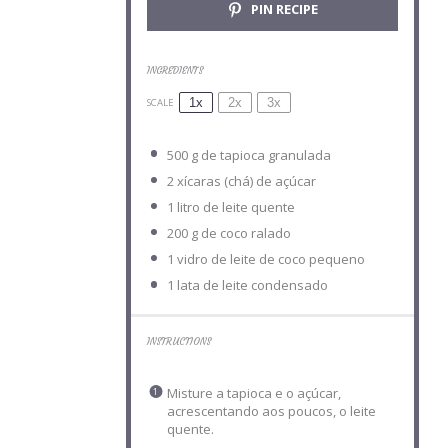
PIN RECIPE
INGREDIENTS
1x
2x
3x
SCALE
500 g
de tapioca granulada
2
xícaras (chá) de açúcar
1
litro de leite quente
200 g
de coco ralado
1
vidro de leite de coco pequeno
1
lata de leite condensado
INSTRUCTIONS
Misture a tapioca e o açúcar,
acrescentando aos poucos, o leite
quente.