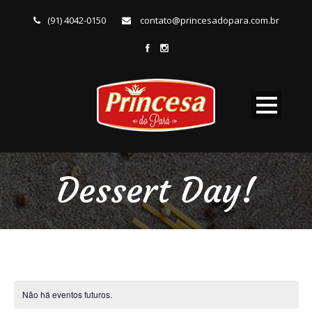
(91) 4042-0150
contato@princesadopara.com.br
Dessert Day!
Não há eventos futuros.