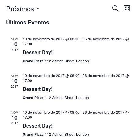
Próximos
Na
Pesq
Procurar
Lista
eventos
Selecione
do
Últimos Eventos
e
a
data.
vi
10 de novembro de 2017 @ 08:00
-
26 de novembro de 2017 @
NOV
nave
10
17:00
Ev
2017
Dessert Day!
de
Grand Plaza
112 Ashton Street, London
visu
10 de novembro de 2017 @ 08:00
-
26 de novembro de 2017 @
NOV
10
17:00
2017
de
Dessert Day!
Grand Plaza
112 Ashton Street, London
Even
10 de novembro de 2017 @ 08:00
-
26 de novembro de 2017 @
NOV
10
17:00
2017
Dessert Day!
Grand Plaza
112 Ashton Street, London