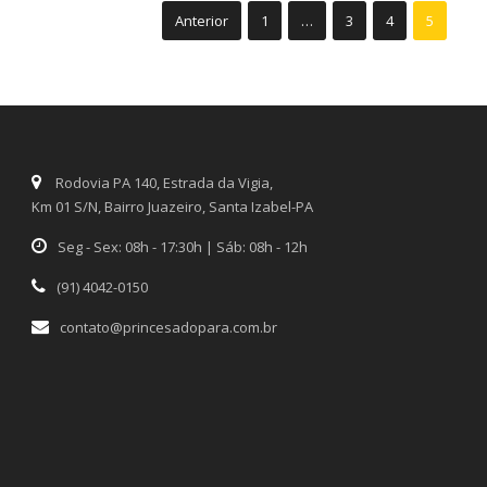
Anterior
1
…
3
4
5
Rodovia PA 140, Estrada da Vigia,
Km 01 S/N, Bairro Juazeiro, Santa Izabel-PA
Seg - Sex: 08h - 17:30h | Sáb: 08h - 12h
(91) 4042-0150
contato@princesadopara.com.br